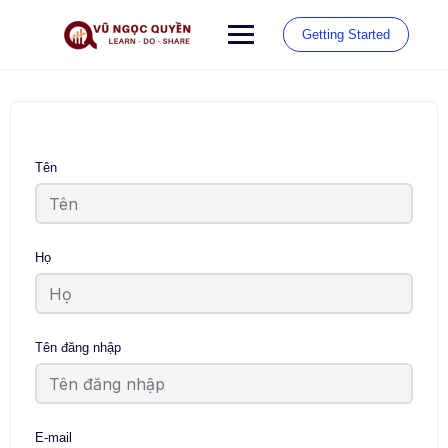
Chuyển
đến
Getting Started
phần
nội
dung
Tên
Họ
Tên đăng nhập
E-mail