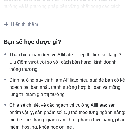
hướng và là phương pháp bền vững nhất trong các cách
kiếm tiền trên internet.
Hiển thị thêm
Cho dù bạn
là người mới bắt đầu
Kinh Doanh Online,
hoặc
bạn đã có nhiều kinh nghiệm trong kinh doanh
Bạn sẽ học được gì?
Online
; bạn có sản phẩm – dịch vụ và mong muốn mở rộng
công việc kinh doanh của mình hay đơn giản bạn muốn bắt
Thấu hiểu toàn diện về Affiliate - Tiếp thị liên kết là gì ?
đầu tìm hiểu về kinh doanh bằng kênh Tiếp thị liên kết vô
Ưu điểm vượt trội so với cách bán hàng, kinh doanh
cùng tiềm năng thì đây là khóa học dành cho bạn
thông thường
Đây sẽ là khóa học đầy đủ và bài bản chuyên sâu nhất
Định hướng quy trình làm Affiliate hiệu quả để bạn có kế
mà bạn có thể tìm thấy trên Internet
, hướng dẫn và chia
hoạch bài bản nhất, tránh trường hợp bị loạn và mông
sẻ chi tiết để bạn từng bước tiếp cận từ cơ bản đến chuyên
lung thi tham gia thị trường
sâu về Tiếp thị liên kết: Từ phân tích đầy đủ từng ngách sản
Chia sẻ chi tiết về các ngách thị trường Affiliate: sản
phẩm ở cả thị trường Việt nam và Nước ngoài, cho đến
phẩm vật lý, sản phẩm số. Cụ thể theo từng ngành hàng:
chọn lựa sản phẩm dựa trên những tiêu chí cụ thể, các
mẹ bé, thời trang, giảm cân, thực phẩm chức năng, phần
hướng triển khai traffic để thu hút khách hàng, kết hợp với
mềm, hosting, khóa học online ...
nhiều ví dụ phân tích cụ thể các sản phẩm thực tế, bạn sẽ