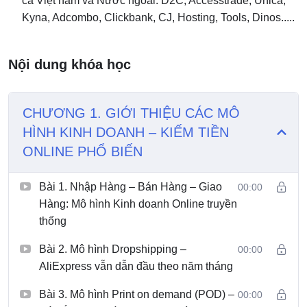
cả Việt nam và Nước ngoài: D2C, Accesstrade, Unica,
Kyna, Adcombo, Clickbank, CJ, Hosting, Tools, Dinos.....
Nội dung khóa học
CHƯƠNG 1. GIỚI THIỆU CÁC MÔ
HÌNH KINH DOANH – KIẾM TIỀN
ONLINE PHỔ BIẾN
Bài 1. Nhập Hàng – Bán Hàng – Giao
00:00
Hàng: Mô hình Kinh doanh Online truyền
thống
Bài 2. Mô hình Dropshipping –
00:00
AliExpress vẫn dẫn đầu theo năm tháng
Bài 3. Mô hình Print on demand (POD) –
00:00